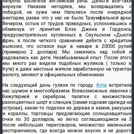
напрочь вылетела английская речь. Деньги все-таки
вернули. Наказав негодяев, мы возвращались с
победой, не хуже чем Наполеон после очередной
виктории, разве что у нас не было Триумфальной арки.
Вечером, остыв от трудов праведных, успокоившись и
обмякнув от принятия Блэк Джека и Гордонса,
предусмотрительно купленных в Сеульском «Дьюти
фри», я после четкого сравнения дебета с кредитом
выяснил, что остался еще в наваре в 20000 рупий
(примерно 2 доллара). Мы смеялись над собой и
радовались как дети. Незабываемый опыт. После этого
мы много раз видели подобных жуликов ( только в
Куте) и даже местные жители заработанную на туристах
валюту, меняют в официальных обменниках.
На следующий день гуляли по городу.
Кута
встретила
нас шумом и многообразием. Всевозможные лавочки с
бижутерией и серебром, палатки с множеством
разноцветных шорт и сланцев (самая ходовая одежда на
острове), какие-то поделки из дерева и камня, ракушки
и кораллы, торговцы предлагающие солнцезащитные
очки по 30 долларов, но легко соглашающиеся на 3
после небольших переговоров, множество маленьких
ресторанчиков, где всегда можно вкусно и не дорого