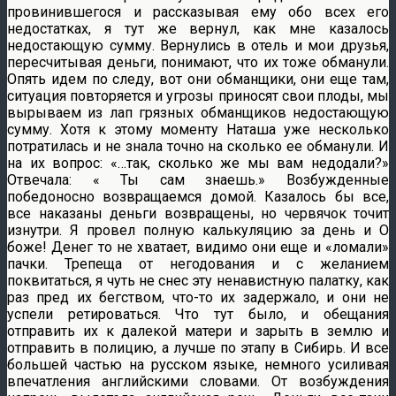
провинившегося и рассказывая ему обо всех его
недостатках, я тут же вернул, как мне казалось
недостающую сумму. Вернулись в отель и мои друзья,
пересчитывая деньги, понимают, что их тоже обманули.
Опять идем по следу, вот они обманщики, они еще там,
ситуация повторяется и угрозы приносят свои плоды, мы
вырываем из лап грязных обманщиков недостающую
сумму. Хотя к этому моменту Наташа уже несколько
потратилась и не знала точно на сколько ее обманули. И
на их вопрос: «…так, сколько же мы вам недодали?»
Отвечала: « Ты сам знаешь.» Возбужденные
победоносно возвращаемся домой. Казалось бы все,
все наказаны деньги возвращены, но червячок точит
изнутри. Я провел полную калькуляцию за день и О
боже! Денег то не хватает, видимо они еще и «ломали»
пачки. Трепеща от негодования и с желанием
поквитаться, я чуть не снес эту ненавистную палатку, как
раз пред их бегством, что-то их задержало, и они не
успели ретироваться. Что тут было, и обещания
отправить их к далекой матери и зарыть в землю и
отправить в полицию, а лучше по этапу в Сибирь. И все
большей частью на русском языке, немного усиливая
впечатления английскими словами. От возбуждения