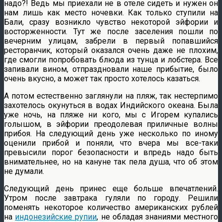
надо?! Ведь мы приехали не в отеле сидеть и нужен он
нам лишь как место ночевки. Как только ступили на
Бали, сразу возникло чувство некоторой эйфории и
восторженности. Тут же после заселения пошли по
вечерним улицам, забрели в первый попавшийся
ресторанчик, который оказался очень даже не плохим,
где смогли попробовать блюда из тунца и лобстера. Все
запивали вином, отпраздновали наше прибытие, было
очень вкусно, а может так просто хотелось казаться.
А потом естественно заглянули на пляж, так нестерпимо
захотелось окунуться в водах Индийского океана. Была
уже ночь, на пляже ни кого, мы с Игорем купались
голышом, в эйфории преодолевая приличные волны
прибоя. На следующий день уже несколько по иному
оценили прибой и поняли, что вчера мы все-таки
превысили порог безопасности и впредь надо быть
внимательнее, но на кануне так пела душа, что об этом
не думали.
Следующий день принес еще больше впечатлений.
Утром после завтрака гуляли по городу. Решили
поменять некоторое количество американских рублей
на
индонезийские рупии
, не обладая знаниями местного