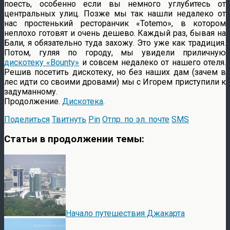
поесть, особенно если вы немного углубитесь от
центральных улиц. Позже мы так нашли недалеко от
нас простенький ресторанчик «Totemo», в котором
неплохо готовят и очень дешево. Каждый раз, бывая на
Бали, я обязательно туда захожу. Это уже как традиция.
Потом, гуляя по городу, мы увидели приличную
дискотеку «Bounty»
и совсем недалеко от нашего отеля.
Решив посетить дискотеку, но без наших дам (зачем в
лес идти со своими дровами) мы с Игорем приступили к
задуманному.
Продолжение.
Дискотека
.
Поделиться
Твитнуть
Pin
Отпр. по эл. почте
SMS
Статьи в продолжении темы:
Начало путешествия Джакарта