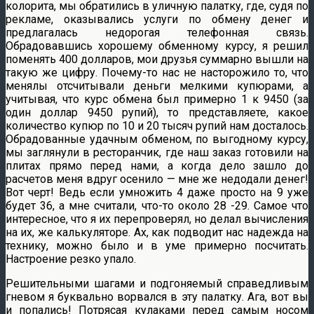
колорита, мы обратились в уличную палатку, где, судя по
рекламе, оказывались услуги по обмену денег и
предлагалась недорогая телефонная связь.
Обрадовавшись хорошему обменному курсу, я решил
поменять 400 долларов, мои друзья суммарно вышли на
такую же цифру. Почему-то нас не насторожило то, что
менялы отсчитывали деньги мелкими купюрами, а
учитывая, что курс обмена был примерно 1 к 9450 (за
один доллар 9450 рупий), то представляете, какое
количество купюр по 10 и 20 тысяч рупий нам досталось.
Обрадованные удачным обменом, по выгодному курсу,
мы заглянули в ресторанчик, где наш заказ готовили на
плитах прямо перед нами, а когда дело зашло до
расчетов меня вдруг осенило — мне же недодали денег!
Вот черт! Ведь если умножить 4 даже просто на 9 уже
будет 36, а мне считали, что-то около 28 -29. Самое что
интересное, что я их перепроверял, но делал вычисления
на их, же калькуляторе. Ах, как подводит нас надежда на
технику, можно было и в уме примерно посчитать.
Настроение резко упало.
Решительными шагами и подгоняемый справедливым
гневом я буквально ворвался в эту палатку. Ага, вот вы
и попались! Потрясая кулаками перед самым носом