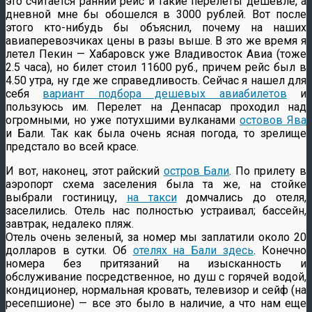
это считается ранний рейс и такие перелеты дешевле, а
дневной мне бы обошелся в 3000 рублей. Вот после
этого кто-нибудь бы объяснил, почему на наших
авиаперевозчиках цены в разы выше.
В это же время я
летел Пекин — Хабаровск уже Владивосток Авиа (тоже
2.5 часа), но билет стоил 11600 руб., причем рейс был в
4.50 утра, ну где же справедливость. Сейчас я нашел для
себя
вариант подбора дешевых авиабилетов
и
пользуюсь им. Перелет на Денпасар проходил над
огромными, но уже потухшими вулканами
остовов Ява
и Бали. Так как была очень ясная погода, то зрелище
предстало во всей красе.
И вот, наконец, этот райский
остров Бали
. По прилету в
аэропорт схема заселения была та же, на стойке
выбрали гостиницу,
на такси
домчались до отеля,
заселились. Отель нас полностью устраивал; бассейн,
завтрак, недалеко пляж.
Отель очень зеленый, за номер мы заплатили около 20
долларов в сутки. Об
отелях на Бали здесь
. Конечно
номера без притязаний на изысканность и
обслуживание посредственное, но душ с горячей водой,
кондиционер, нормальная кровать, телевизор и сейф (на
ресепшионе) — все это было в наличие, а что нам еще