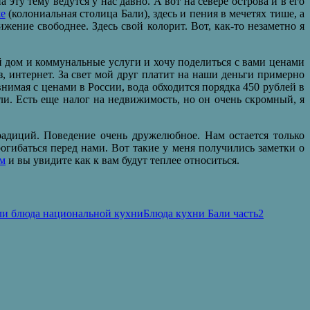
ту тему ведутся у нас давно. А вот на севере острова и в его
е
(колониальная столица Бали), здесь и пения в мечетях тише, а
ение свободнее. Здесь свой колорит. Вот, как-то незаметно я
ой дом и коммунальные услуги и хочу поделиться с вами ценами
аз, интернет. За свет мой друг платит на наши деньги примерно
внимая с ценами в России, вода обходится порядка 450 рублей в
ли. Есть еще налог на недвижимость, но он очень скромный, я
радиций. Поведение очень дружелюбное. Нам остается только
огибаться перед нами. Вот такие у меня получились заметки о
ом
и вы увидите как к вам будут теплее относиться.
Блюда кухни Бали часть2