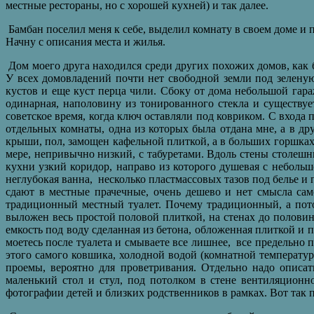
местные рестораны, но с хорошей кухней) и так далее.
Бамбан поселил меня к себе, выделил комнату в своем доме и
Начну с описания места и жилья.
Дом моего друга находился среди других похожих домов, как б
У всех домовладений почти нет свободной земли под зелену
кустов и еще куст перца чили.
Сбоку от дома небольшой гараж
одинарная, наполовину из тонированного стекла и существует
советское время, когда ключ оставляли под ковриком. С входа 
отдельных комнаты, одна из которых была отдана мне, а в др
крыши, пол, замощен кафельной плиткой, а в больших горшках 
мере, непривычно низкий, с табуретами. Вдоль стены столешн
кухни узкий коридор, направо из которого душевая с небольш
неглубокая ванна, несколько пластмассовых тазов под белье и 
сдают в местные прачечные, очень дешево и нет смысла са
традиционный местный туалет. Почему традиционный, а потом
выложен весь простой половой плиткой, на стенах до полови
емкость под воду сделанная из бетона, обложенная плиткой и 
моетесь после туалета и смываете все лишнее, все предельно 
этого самого ковшика, холодной водой (комнатной температур
проемы, вероятно для проветривания. Отдельно надо описа
маленький стол и стул, под потолком в стене вентиляционн
фотографии детей и близких родственников в рамках. Вот так