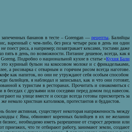
з запеченных бананов в тесте – Gorengan —
рецепты
. Балийцы
рис, варенный с чем-либо, без риса четыре раза в день ни один
 не поест риса, а например; позавтракает кексами, тостами даже
аз пять в день, по возможности. Питание дешевое, всегда, как я
Goreng. Подробно о национальной кухне в статье «
Кухня Бали
о это куриный бульон на кокосовом молоке и с фрикадельками,
е, а рисоварка с отварным и горячим рисом всегда наготове.
 кофе как напиток, но они не утруждают себя особым способом
еди балийцев, я наблюдал и записывал, как и что они готовят,
ванной к туристам в ресторанах. Прочитать и ознакомиться с
ли в беседах с друзьями или соседями перед домом под навесом.
 играют на улице вместе и соседи всегда готовы присмотреть за
же немало христиан католиков, протестантов и буддистов.
нь более активная, существует некоторая напряженность между
ыходцы с Явы, обвиняют коренных балийцев в их не желании
и бизнес, необходимо иметь разрешение от старост деревни или
т приезжих, что те отбирают работу, занимают земли, создают