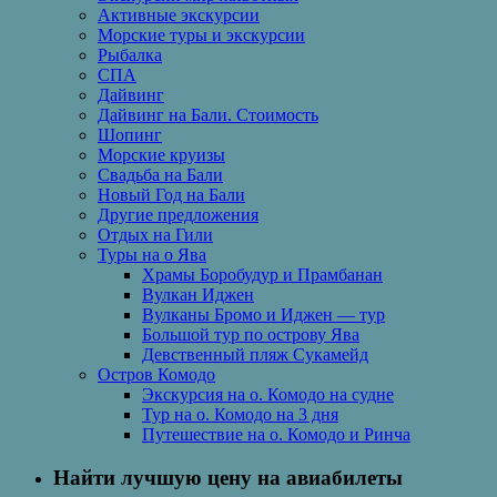
Активные экскурсии
Морские туры и экскурсии
Рыбалка
СПА
Дайвинг
Дайвинг на Бали. Стоимость
Шопинг
Морские круизы
Свадьба на Бали
Новый Год на Бали
Другие предложения
Отдых на Гили
Туры на о Ява
Храмы Боробудур и Прамбанан
Вулкан Иджен
Вулканы Бромо и Иджен — тур
Большой тур по острову Ява
Девственный пляж Сукамейд
Остров Комодо
Экскурсия на о. Комодо на судне
Тур на о. Комодо на 3 дня
Путешествие на о. Комодо и Ринча
Найти лучшую цену на авиабилеты