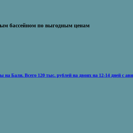
ным бассейном по выгодным ценам
на Бали. Всего 120 тыс. рублей на двоих на 12-14 дней с а