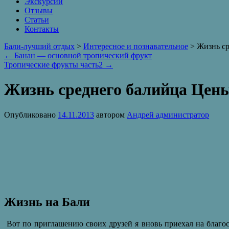
Экскурсии
Отзывы
Статьи
Контакты
Бали-лучший отдых
>
Интересное и познавательное
> Жизнь ср
←
Банан — основной тропический фрукт
Тропические фрукты часть2
→
Жизнь среднего балийца Цен
Опубликовано
автором
Андрей администратор
Жизнь на Бали
Вот по приглашению своих друзей я вновь приехал на благ