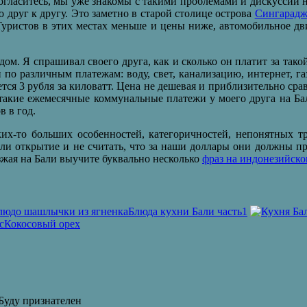
ласитесь, мы уже знакомы с такими проблемами и дискуссии на э
друг к другу. Это заметно в старой столице острова
Сингарадж
ристов в этих местах меньше и цены ниже, автомобильное движ
 дом. Я спрашивал своего друга, как и сколько он платит за так
и по различным платежам: воду, свет, канализацию, интернет, г
ается 3 рубля за киловатт. Цена не дешевая и приблизительно сра
т такие ежемесячные коммунальные платежи у моего друга на Ба
в в год.
их-то больших особенностей, категоричностей, непонятных т
или открытие и не считать, что за наши доллары они должны пр
зжая на Бали выучите буквально несколько
фраз на индонезийск
Блюда кухни Бали часть1
Кокосовый орех
Буду признателен