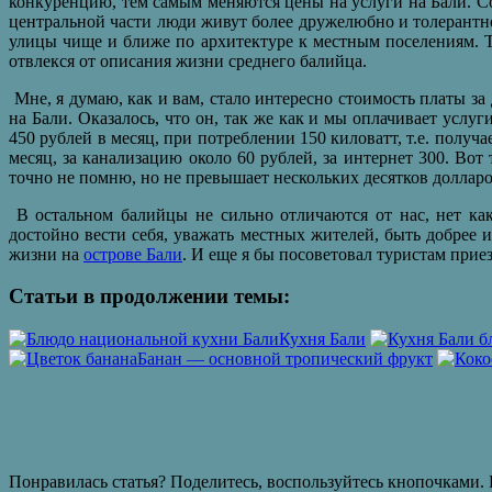
конкуренцию, тем самым меняются цены на услуги на Бали. Сог
центральной части люди живут более дружелюбно и толерантно 
улицы чище и ближе по архитектуре к местным поселениям. Ту
отвлекся от описания жизни среднего балийца.
Мне, я думаю, как и вам, стало интересно стоимость платы за
на Бали. Оказалось, что он, так же как и мы оплачивает услуг
450 рублей в месяц, при потреблении 150 киловатт, т.е. получ
месяц, за канализацию около 60 рублей, за интернет 300. Во
точно не помню, но не превышает нескольких десятков долларо
В остальном балийцы не сильно отличаются от нас, нет как
достойно вести себя, уважать местных жителей, быть добрее 
жизни на
острове Бали
. И еще я бы посоветовал туристам прие
Статьи в продолжении темы:
Кухня Бали
Банан — основной тропический фрукт
Понравилась статья? Поделитесь, воспользуйтесь кнопочками. 