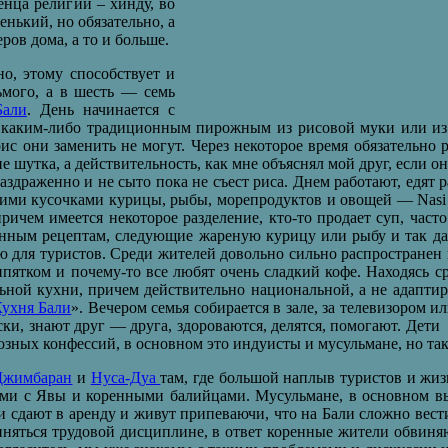
енца религии – хинду, во
нький, но обязательно, а
ров дома, а то и больше.
о, этому способствует и
ьмого, а в шесть — семь
Бали
. День начинается с
, с каким-либо традиционным пирожным из рисовой муки или и
рис они заменить не могут. Через некоторое время обязательно 
е шутка, а действительность, как мне объяснял мой друг, если он
аздраженно и не сыто пока не съест риса. Днем работают, едят р
кими кусочками курицы, рыбы, морепродуктов и овощей — Nasi 
ичем имеется некоторое разделение, кто-то продает суп, част
нным рецептам, следующие жареную курицу или рыбу и так дале
ю для туристов. Среди жителей довольно сильно распространен
пятком и почему-то все любят очень сладкий кофе. Находясь ср
ной кухни, причем действительно национальной, а не адаптиро
ухня Бали
». Вечером семья собирается в зале, за телевизором и
дски, знают друг — друга, здороваются, делятся, помогают. Дети
ных конфессий, в основном это индуисты и мусульмане, но так 
Джимбаран
и
Нуса-Дуа
там, где большой наплыв туристов и жиз
ами с Явы и коренными балийцами. Мусульмане, в основном в
и сдают в аренду и живут припеваючи, что на Бали сложно вест
чиняться трудовой дисциплине, в ответ коренные жители обвиняю