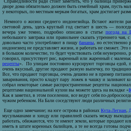
Справедливости ради стоит заметить, что у балийца приверж
дворе дома обязательно должен быть семейный храм, пусть мале
у некоторых, по местным меркам богатых, храм достигает разме
Немного о жизни среднего индонезийца. Встают жители ран
световой день, здесь круглый год светает в шесть — полсед
вечера уже темно, подробно описано в статье
погода на 
небольшого завтрака или правильнее сказать утреннего чая
довольно часто употребляют в пищу
бананы
, но естественно 
индонезиец не представляет жизни, и работать не сможет. Это н
в большом количестве, то будет чувствовать себя неуверенно, р
говорил, присутствует рис, варенный или жаренный с малень
рецепты
». По улицам постоянно курсируют торговцы едой, пр
очень вкусный, другие продают разную выпечку, по традицио
Все, что продают торговцы, очень дешево не в пример питани
заваривания, просто кладут пару ложек в чашку и заливают ки
собрал некоторые самые распространенные рецепты националь
рецептами национальной кухни вы можете здесь на вкладке «
К
Как я заметил, в этом поселении, все ведут себя по-добрососе
чужим ребенком. На Бали соседствуют люди различных религиоз
Еще одно замечание; на юге острова в районах
Кута-Легиан
,
мусульманами и хинду или правилней сказать между выходц
работать, обижаются, что те имеют земли, которые продают ил
иметь в штате коренных балийцев, а те не всегда готовы под