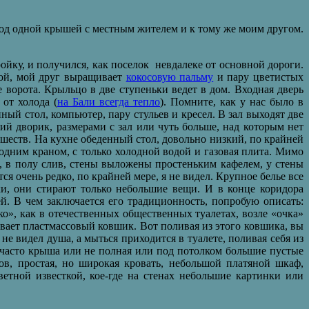
под одной крышей с местным жителем и к тому же моим другом.
ойку, и получился, как поселок невдалеке от основной дороги.
рой, мой друг выращивает
кокосовую пальму
и пару цветистых
орота. Крыльцо в две ступеньки ведет в дом. Входная дверь
 от холода (
на Бали всегда тепло
). Помните, как у нас было в
ный стол, компьютер, пару стульев и кресел. В зал выходят две
ий дворик, размерами с зал или чуть больше, над которым нет
ишеств. На кухне обеденный стол, довольно низкий, по крайней
одним краном, с только холодной водой и газовая плита. Мимо
а, в полу слив, стены выложены простеньким кафелем, у стены
я очень редко, по крайней мере, я не видел. Крупное белье все
и, они стирают только небольшие вещи. И в конце коридора
й. В чем заключается его традиционность, попробую описать:
», как в отечественных общественных туалетах, возле «очка»
авает пластмассовый ковшик. Вот поливая из этого ковшика, вы
 не видел душа, а мыться приходится в туалете, поливая себя из
м часто крыша или не полная или под потолком большие пустые
в, простая, но широкая кровать, небольшой платяной шкаф,
етной известкой, кое-где на стенах небольшие картинки или