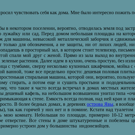
 просил чувствовать себя как дома. Мне было интересно пожить 
ы в некотором поселении, вероятно, отводилась земля под застр
ю лужайку или сад. Перед домом небольшая площадка на кото
 для машины, невысокий металлический заборчик и сдвижные в
 только для обозначения, а не защиты, ни от лихих людей, ни
попадаешь в просторный зал, в котором стоит телевизор, письмен
угой спали мой друг с женой. Прямо из зала выход во внутренн
зеленые растения. Далее идем в кухню, очень простую, без изл
ица с тумбами, сверху несколько кухонных шкафчиков, мойка с 
ой ванной, тоже все предельно просто: дешевая половая плитк
простенькая стиральная машина, которой они, вероятно, пользуютс
мому стирать, а потом еще и сушить простыни и пододеяльник
у, что такие я часто всегда встречал в домах местных жителе
ны дешевый кафель, на небольшом возвышении унитаз типа «очко
примыкающая к стене. Емкость всегда полная, над ней кран и пл
просто. В более бедных домах, в деревнях
острова Явы
, я вообще
ы), так как горячей у них нет и в помине. Кстати над туалето
ть мою комнату. Небольшая по площади, примерно 10-12 метро
ое отверстие. Все стены в доме штукатуренные и побелены цв
 примерно устроен дом у большинства индонезийцев.