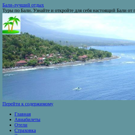
Бали-лучший отдых
Туры по Бали. Узнайте и откройте для себя настоящий Бали от
Перейти к содержимому
Главная
Авиабилеты
Отели
Страховка