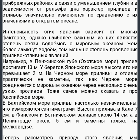
прибрежных районах в связи с уменьшением глубин и в
зависимости от рельефа дна характер приливов и
отливов значительно изменяется по сравнению с их
значениями в открытом океане.
Интенсивность этих явлений зависит от многих
факторов, однако наиболее важным из них является
степень связи водоёмов с мировым океаном. Чем
более замкнут водоём, тем меньше степень проявления
приливо-отливных явлений.
Например, в Пенжинской губе (Охотское море) прилив
достигает 13 м. У берегов Японского моря высота его не
превышает 2 м. На Черном море приливы и отливы
практически не заметны, так как Черное море
соединяется с мировым океаном через несколько очень
узких проливов. Тоже самое можно сказать и про
Каспийское море.
В Балтийском море приливы настолько незначительны,
что измеряются сантиметрами. Высота прилива в Кале 7
см, в Финском и Ботническом заливах около 14 см, а в
Ленинграде около 5 см и заметны только на
мелководье.
Теперь рассмотрев природу этого явления, мы