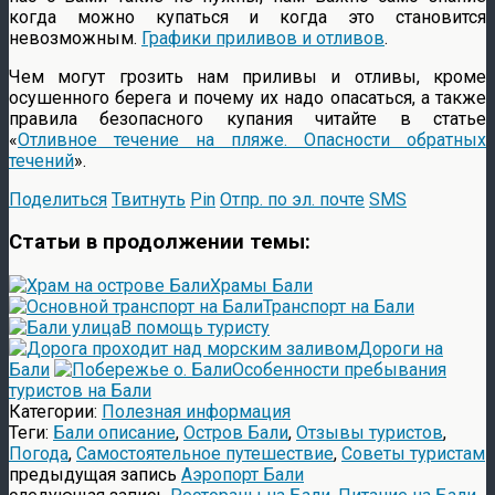
когда можно купаться и когда это становится
невозможным.
Графики приливов и отливов
.
Чем могут грозить нам приливы и отливы, кроме
осушенного берега и почему их надо опасаться, а также
правила безопасного купания читайте в статье
«
Отливное течение на пляже. Опасности обратных
течений
».
Поделиться
Твитнуть
Pin
Отпр. по эл. почте
SMS
Статьи в продолжении темы:
Храмы Бали
Транспорт на Бали
В помощь туристу
Дороги на
Бали
Особенности пребывания
туристов на Бали
Категории:
Полезная информация
Теги:
Бали описание
,
Остров Бали
,
Отзывы туристов
,
Погода
,
Самостоятельное путешествие
,
Советы туристам
предыдущая запись
Аэропорт Бали