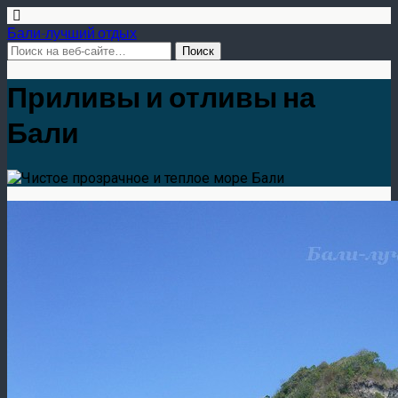
Бали-лучший отдых
Приливы и отливы на
Бали