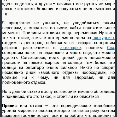
здесь поделать, а другая – начинает все ругать: «и море
плохое и отливы большие и покупаться не возможно» и
т.д.
Я предлагаю не унывать, не уподобляться таким
персонам, а стараться во всем найти положительные
моменты. Приливы и отливы вещь переменная. Ну и что
же, что отлив, а мы в это время поедем на
экскурсию
,
сходим в ресторан, побываем на сафари, совершим
рафтинг, развлечемся в
аквапарке
, посетим
Спа
,
совершим полет на параплане и много еще, что можно
сделать. Согласитесь, ведь целый день невозможно
провести на пляже, жарясь на солнце. Тем более что
солнце на экваторе очень сильное. Никто не спорит
несколько дней «амебного отдыха» необходимы, но
больше ни к чему, ни для здоровья, ни для
полноценного отдыха.
Но в данной статье я хочу поговорить именно об отливах
и приливах, что это такое, и стоит ли их опасаться
Прилив
или
отлив
— это периодическое колебание
уровня мирового океана, которое является результатом
вращения земли вокруг оси и по орбите, что приводит к