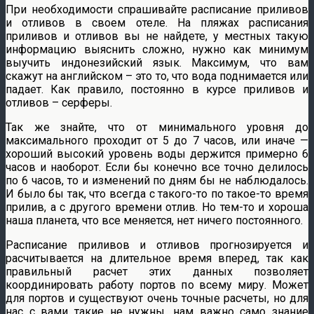
При необходимости спрашивайте расписание приливов
и отливов в своем отеле. На пляжах расписания
приливов и отливов вы не найдете, у местных такую
информацию выяснить сложно, нужно как минимум
выучить индонезийский язык. Максимум, что вам
скажут на английском – это то, что вода поднимается или
падает. Как правило, постоянно в курсе приливов и
отливов – серферы.
Так же знайте, что от минимального уровня до
максимального проходит от 5 до 7 часов, или иначе —
хороший высокий уровень воды держится примерно 6
часов и наоборот. Если бы конечно все точно делилось
по 6 часов, то и изменений по дням бы не наблюдалось.
И было бы так, что всегда с такого-то по такое-то время
прилив, а с другого времени отлив. Но тем-то и хороша
наша планета, что все меняется, нет ничего постоянного.
Расписание приливов и отливов прогнозируется и
расчитывается на длительное время вперед, так как
правильный расчет этих данных позволяет
координировать работу портов по всему миру. Может
для портов и существуют очень точные расчеты, но для
нас с вами такие не нужны, нам важно само знание