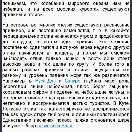
понимаем, что колебаний мирового океана нам не
избежать и на всех морских курортах существуют
приливы и отливы.
На острове во многих отелях существуют расписание
приливов, оно постоянно изменяется, т. е. в какой-то
период времени отлив начинается утром и продолжается
до полудня, а потом идет прилив. Это явление
постепенно сдвигается и вот уже через неделю другую
отлив начинается в полдень, а потом мы сможем
наблюдать отлив только ночью, а весть день стоит
высокая вода и так далее по кругу. И более того в
разных районах приливы и отливы ощущаются по-
разному и уровень падения моря так же различается.
Например: в
Нуса-Дуа
и
Сануре
глубина моря воль
береговой линии небольшая, плюс берег защищен
коралловым рифом и поделен на небольшие лагуны, и
во время отливов вода практически уходит из лагун, что
негативно и воспринимается частью туристов. В Куте,
Легиане отлив так катастрофично не воспринимается,
так как здесь открытый океан и длинный пологий берег.
Единственно песчаная полоса пляжа становится шире
или уже. Обзор
пляжей на Бали.