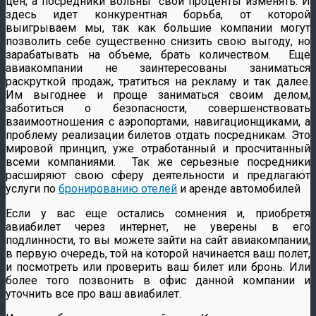
цен, а посредники вольны свои проценты изменять. И
здесь идет конкурентная борьба, от которой
выигрываем мы, так как большие компании могут
позволить себе существенно снизить свою выгоду, но
зарабатывать на объеме, брать количеством. Еще
авиакомпании не заинтересованы заниматься
раскруткой продаж, тратиться на рекламу и так далее.
Им выгоднее и проще заниматься своим делом,
заботиться о безопасности, совершенствовать
взаимоотношения с аэропортами, навигационщиками, а
проблему реализации билетов отдать посредникам. Это
мировой принцип, уже отработанный и просчитанный
всеми компаниями. Так же серьезные посредники
расширяют свою сферу деятельности и предлагают
услуги по
бронированию отелей
и аренде автомобилей
Если у вас еще остались сомнения и, приобретя
авиабилет через интернет, не уверены в его
подлинности, то вы можете зайти на сайт авиакомпании,
в первую очередь, той на которой начинается ваш полет,
и посмотреть или проверить ваш билет или бронь. Или
более того позвонить в офис данной компании и
уточнить все про ваш авиабилет.