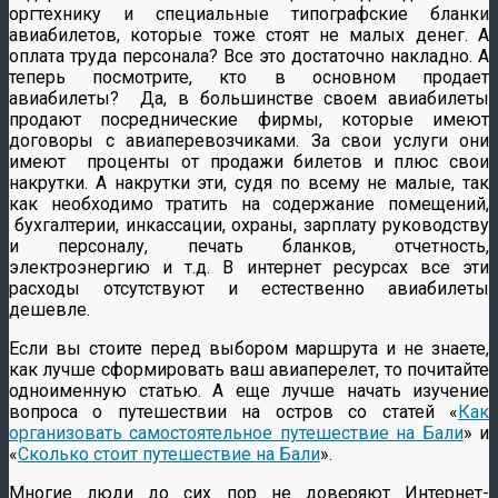
оргтехнику и специальные типографские бланки
авиабилетов, которые тоже стоят не малых денег. А
оплата труда персонала? Все это достаточно накладно. А
теперь посмотрите, кто в основном продает
авиабилеты? Да, в большинстве своем авиабилеты
продают посреднические фирмы, которые имеют
договоры с авиаперевозчиками. За свои услуги они
имеют проценты от продажи билетов и плюс свои
накрутки. А накрутки эти, судя по всему не малые, так
как необходимо тратить на содержание помещений,
бухгалтерии, инкассации, охраны, зарплату руководству
и персоналу, печать бланков, отчетность,
электроэнергию и т.д. В интернет ресурсах все эти
расходы
отсутствуют и естественно авиабилеты
дешевле.
Если вы стоите перед выбором маршрута и не знаете,
как лучше сформировать ваш авиаперелет, то почитайте
одноименную статью. А еще лучше начать изучение
вопроса о путешествии на остров со статей «
Как
организовать самостоятельное путешествие на Бали
» и
«
Сколько стоит путешествие на Бали
».
Многие люди до сих пор не доверяют Интернет-