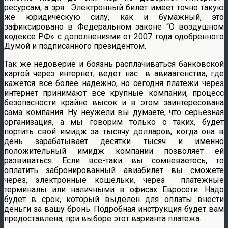
ресурсам, а зря. Электронный билет имеет точно такую
же юридическую силу, как и бумажный, это
зафиксировано в Федеральном законе “О воздушном
кодексе РФ» с дополнениями от 2007 года одобренного
Думой и подписанного президентом.
Так же недоверие и боязнь расплачиваться банковской
картой через интернет, ведет нас в авиаагенства, где
кажется все более надежно, но сегодня платежи через
интернет принимают все крупные компании, процесс
безопасности крайне высок и в этом заинтересована
сама компания. Ну неужели вы думаете, что серьезная
организация, а мы говорим только о таких, будет
портить свой имидж за тысячу долларов, когда она в
день зарабатывает десятки тысяч и именно
положительный имидж компании позволяет ей
развиваться. Если все-таки вы сомневаетесь, то
оплатить забронированный авиабилет вы сможете
через, электронные кошельки, через платежные
терминалы или наличными в офисах Евросети. Надо
будет в срок, который выделен для оплаты внести
деньги за вашу бронь. Подробная инструкция будет вам
предоставлена, при выборе этот варианта платежа.